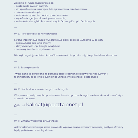
Zgodnie z RODO, masz prawo do:
- dostępu do swoich danych,
- ich sprostowania, usunięcia lub ograniczenia przetwarzania,
- przenoszenia danych,
- wniesienia sprzeciwu wobec przetwarzania,
- wycofania zgody w dowolnym momencie,
- wniesienia skargi do Prezesa Urzędu Ochrony Danych Osobowych.
---
## 8. Pliki cookies i dane techniczne
Strona internetowa może wykorzystywać pliki cookies wyłącznie w celach:
- poprawnego działania strony,
- statystycznych (np. Google Analytics),
- poprawy komfortu użytkowania.
Nie wykorzystuję cookies do profilowania ani nie przekazuję danych reklamodawcom.
---
## 9. Zabezpieczenia
Twoje dane są chronione za pomocą odpowiednich środków organizacyjnych i
technicznych, zapewniających ich poufność, integralność i dostępność.
---
## 10. Kontakt w sprawie danych osobowych
W sprawach związanych z przetwarzaniem danych osobowych możesz skontaktować się z
administratorem:
kalinat@poczta.onet.pl
📩 E-mail:
---
## 11. Zmiany w polityce prywatności
Administrator zastrzega sobie prawo do wprowadzania zmian w niniejszej polityce. Zmiany
będą publikowane na tej stronie.