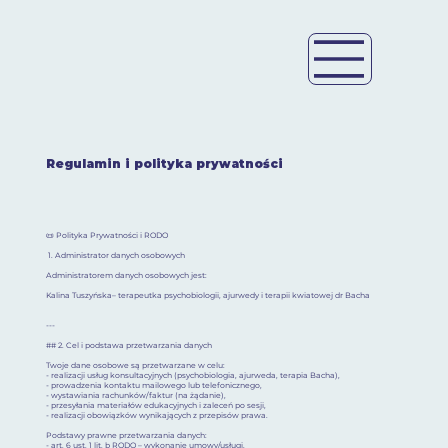
Regulamin i polityka prywatności
📜 Polityka Prywatności i RODO
1. Administrator danych osobowych
Administratorem danych osobowych jest:
Kalina Tuszyńska– terapeutka psychobiologii, ajurwedy i terapii kwiatowej dr Bacha
---
## 2. Cel i podstawa przetwarzania danych
Twoje dane osobowe są przetwarzane w celu:
- realizacji usług konsultacyjnych (psychobiologia, ajurweda, terapia Bacha),
- prowadzenia kontaktu mailowego lub telefonicznego,
- wystawiania rachunków/faktur (na żądanie),
- przesyłania materiałów edukacyjnych i zaleceń po sesji,
- realizacji obowiązków wynikających z przepisów prawa.
Podstawy prawne przetwarzania danych:
- art. 6 ust. 1 lit. b RODO – wykonanie umowy/usługi,