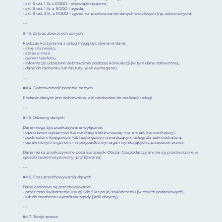
- art. 6 ust. 1 lit. c RODO – obowiązki prawne,
- art. 6 ust. 1 lit. a RODO – zgoda,
- art. 9 ust. 2 lit. a RODO – zgoda na przetwarzanie danych wrażliwych (np. zdrowotnych).
---
## 3. Zakres zbieranych danych
Podczas korzystania z usług mogą być zbierane dane:
- imię i nazwisko,
- adres e-mail,
- numer telefonu,
- informacje udzielane dobrowolnie podczas konsultacji (w tym dane zdrowotne),
- dane do rachunku lub faktury (jeśli wymagane).
---
## 4. Dobrowolność podania danych
Podanie danych jest dobrowolne, ale niezbędne do realizacji usługi.
---
## 5. Odbiorcy danych
Dane mogą być przekazywane wyłącznie:
- operatorom systemów komunikacji elektronicznej (np. e-mail, komunikatory),
- podmiotom księgowym lub hostingowym świadczącym usługi dla administratora,
- uprawnionym organom – w przypadku wymagań wynikających z przepisów prawa.
Dane nie są przekazywane poza Europejski Obszar Gospodarczy ani nie są przetwarzane w
sposób zautomatyzowany (profilowanie).
---
## 6. Czas przechowywania danych
Dane osobowe są przechowywane:
- przez czas świadczenia usługi i do 5 lat po jej zakończeniu (w celach podatkowych),
- lub do momentu wycofania zgody (jeśli dotyczy).
---
## 7. Twoje prawa